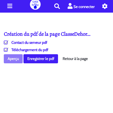
R
Se connecter
e
c
h
e
Création du pdf de la page ClasseDehor…
r
c
Contact du serveur pdf
h
e
Téléchargement du pdf
r
Aperçu
Enregistrer le pdf
Retour à la page