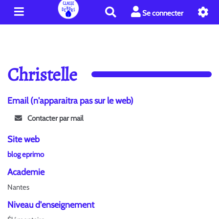
R
Se connecter
e
c
h
e
r
Christelle
c
h
e
Email (n'apparaitra pas sur le web)
r
Contacter par mail
Site web
blog eprimo
Academie
Nantes
Niveau d'enseignement