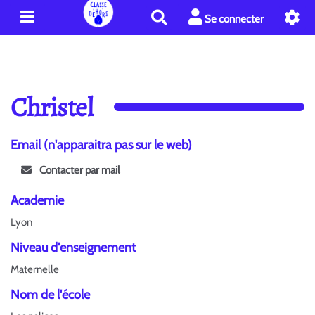
R
Se connecter
e
c
h
e
r
Christel
c
h
e
Email (n'apparaitra pas sur le web)
r
Contacter par mail
Academie
Lyon
Niveau d'enseignement
Maternelle
Nom de l'école