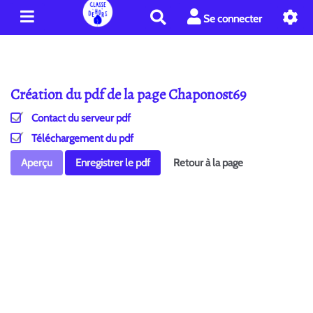
R
Se connecter
e
c
h
e
Création du pdf de la page Chaponost69
r
c
Contact du serveur pdf
h
e
Téléchargement du pdf
r
Aperçu
Enregistrer le pdf
Retour à la page