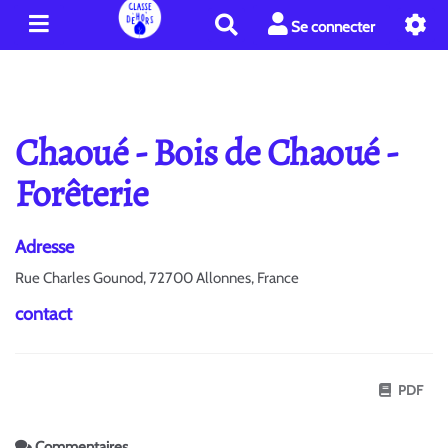
R
Se connecter
e
c
h
e
r
Chaoué - Bois de Chaoué -
c
h
Forêterie
e
r
Adresse
Rue Charles Gounod, 72700 Allonnes, France
contact
PDF
Commentaires