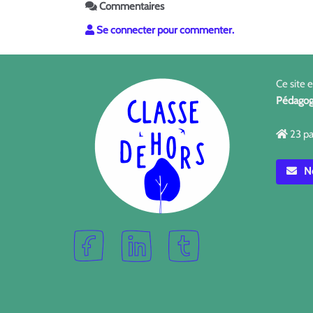
Commentaires
Se connecter pour commenter.
Ce site 
Pédagog
23 pa
No