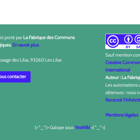
est porté par
La Fabrique des Communs
iques
.
En savoir plus
Sauf mention contr
ssage des Lilas, 93260 Les Lilas
Creative Commons
International
.
us contacter
Auteur : La Fabr
Les autorisations
obtenues : nous c
Recevoir l'infolet
Mentions légales
(>^_^)> Galope sous
YesWiki
<(^_^<)