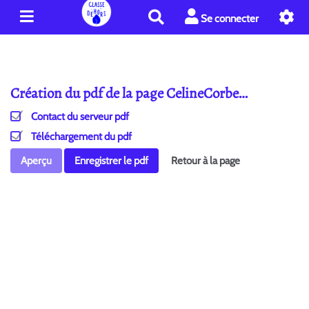
R
Se connecter
e
c
h
e
Création du pdf de la page CelineCorbe…
r
c
Contact du serveur pdf
h
e
Téléchargement du pdf
r
Aperçu
Enregistrer le pdf
Retour à la page