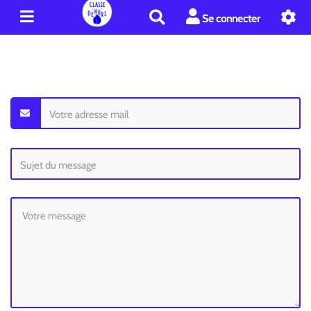
R
Se connecter
e
c
h
e
r
c
h
e
r