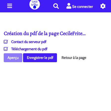
R
Se connecter
e
c
h
e
Création du pdf de la page CecileFrite…
r
c
Contact du serveur pdf
h
e
Téléchargement du pdf
r
Aperçu
Enregistrer le pdf
Retour à la page