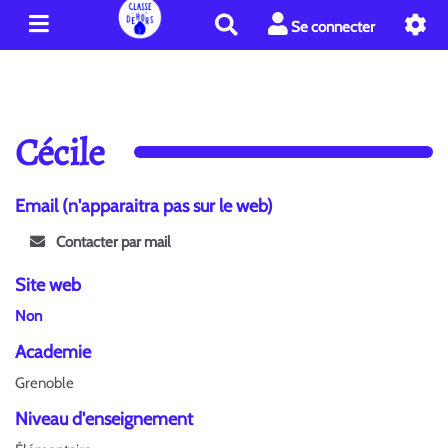
R
Se connecter
e
c
h
e
r
Cécile
c
h
e
Email (n'apparaitra pas sur le web)
r
Contacter par mail
Site web
Non
Academie
Grenoble
Niveau d'enseignement