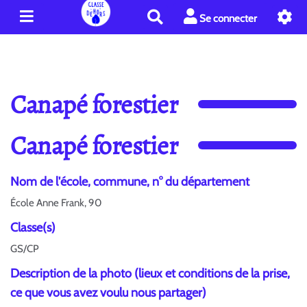
R
Se connecter
e
c
h
e
r
Canapé forestier
c
h
Canapé forestier
e
r
Nom de l'école, commune, n° du département
École Anne Frank, 90
Classe(s)
GS/CP
Description de la photo (lieux et conditions de la prise,
ce que vous avez voulu nous partager)