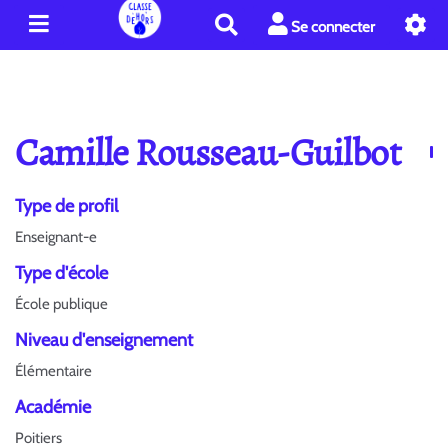
R
Se connecter
e
c
h
e
r
Camille Rousseau-Guilbot
c
h
e
Type de profil
r
Enseignant-e
Type d'école
École publique
Niveau d'enseignement
Élémentaire
Académie
Poitiers