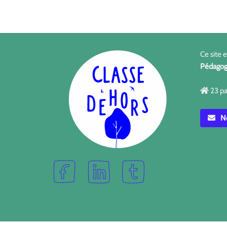
Ce site 
Pédagog
23 pa
No