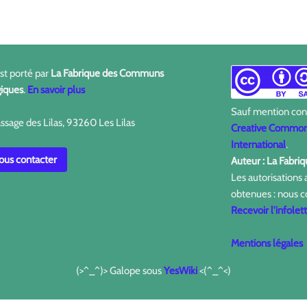
est porté par
La Fabrique des Communs
iques
.
En savoir plus
Sauf mention contr
ssage des Lilas, 93260 Les Lilas
Creative Commons
International
.
us contacter
Auteur : La Fabr
Les autorisations
obtenues : nous c
Recevoir l'infolet
Mentions légales
(>^_^)> Galope sous
YesWiki
<(^_^<)