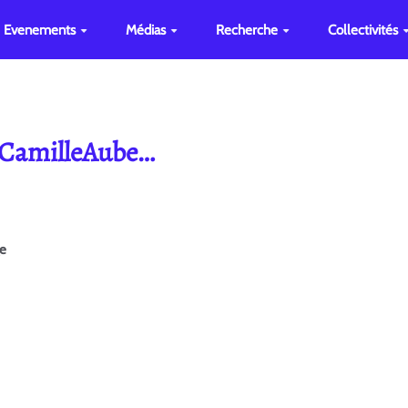
Evenements
Médias
Recherche
Collectivités
e CamilleAube…
ge