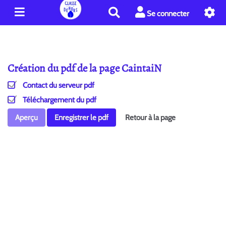
R
Se connecter
e
c
h
e
Création du pdf de la page CaintaiN
r
c
Contact du serveur pdf
h
e
Téléchargement du pdf
r
Aperçu
Enregistrer le pdf
Retour à la page