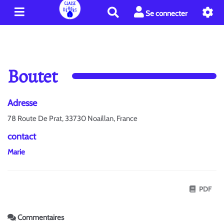
R
Se connecter
e
c
h
e
r
Boutet
c
h
e
Adresse
r
78 Route De Prat, 33730 Noaillan, France
contact
Marie
PDF
Commentaires