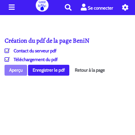
R
Se connecter
e
c
h
e
Création du pdf de la page BeniN
r
c
Contact du serveur pdf
h
e
Téléchargement du pdf
r
Aperçu
Enregistrer le pdf
Retour à la page