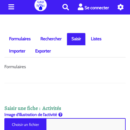
R
Se connecter
e
c
h
e
r
Formulaires
Rechercher
Saisir
Listes
c
h
Importer
Exporter
e
r
Formulaires
Saisir une fiche : Activités
Image d'illustration de l'activité