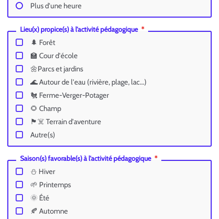
Plus d'une heure
Lieu(x) propice(s) à l'activité pédagogique
🌲 Forêt
🏫 Cour d'école
🌼Parcs et jardins
🌊 Autour de l'eau (rivière, plage, lac...)
🐔 Ferme-Verger-Potager
🌻 Champ
🏴‍☠️ Terrain d'aventure
Autre(s)
Saison(s) favorable(s) à l'activité pédagogique
⛄ Hiver
🌱 Printemps
🌞 Été
🍂 Automne