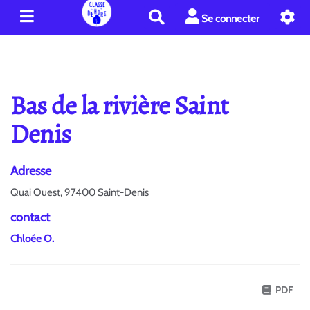
R
Se connecter
e
c
h
e
r
Bas de la rivière Saint
c
h
Denis
e
r
Adresse
Quai Ouest, 97400 Saint-Denis
contact
Chloée O.
PDF