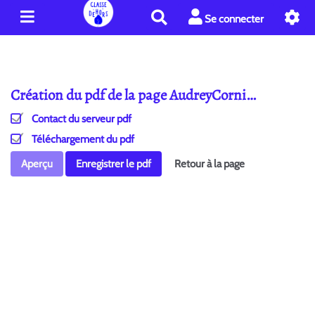
R
Se connecter
e
c
h
e
Création du pdf de la page AudreyCorni…
r
c
Contact du serveur pdf
h
e
Téléchargement du pdf
r
Aperçu
Enregistrer le pdf
Retour à la page