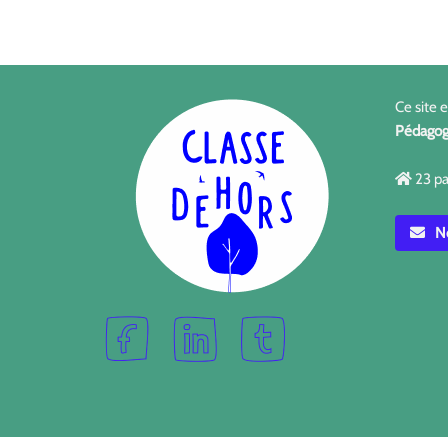
Ce site 
Pédagog
23 pa
No