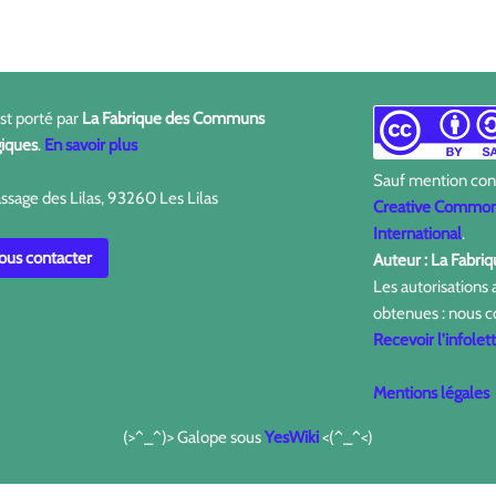
est porté par
La Fabrique des Communs
iques
.
En savoir plus
Sauf mention contr
ssage des Lilas, 93260 Les Lilas
Creative Commons
International
.
us contacter
Auteur : La Fabr
Les autorisations
obtenues : nous c
Recevoir l'infolet
Mentions légales
(>^_^)> Galope sous
YesWiki
<(^_^<)