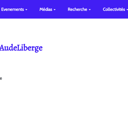
Evenements
Médias
Recherche
Collectivités
 AudeLiberge
ge