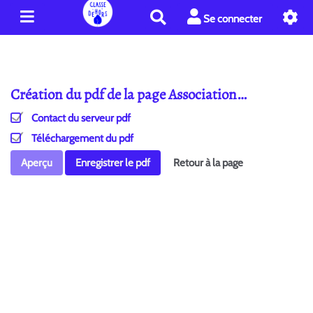
R
Se connecter
e
c
h
e
Création du pdf de la page Association…
r
c
Contact du serveur pdf
h
e
Téléchargement du pdf
r
Aperçu
Enregistrer le pdf
Retour à la page