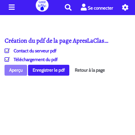
R
Se connecter
e
c
h
e
Création du pdf de la page ApresLaClas…
r
c
Contact du serveur pdf
h
e
Téléchargement du pdf
r
Aperçu
Enregistrer le pdf
Retour à la page