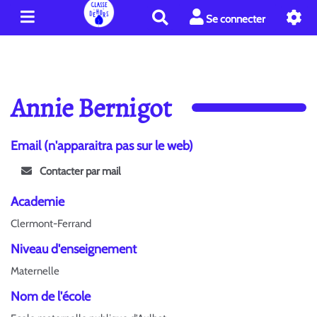
R
Se connecter
e
c
h
e
r
Annie Bernigot
c
h
e
Email (n'apparaitra pas sur le web)
r
Contacter par mail
Academie
Clermont-Ferrand
Niveau d'enseignement
Maternelle
Nom de l'école