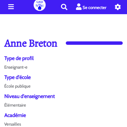
R
Se connecter
e
c
h
e
r
Anne Breton
c
h
e
Type de profil
r
Enseignant-e
Type d'école
École publique
Niveau d'enseignement
Élémentaire
Académie
Versailles