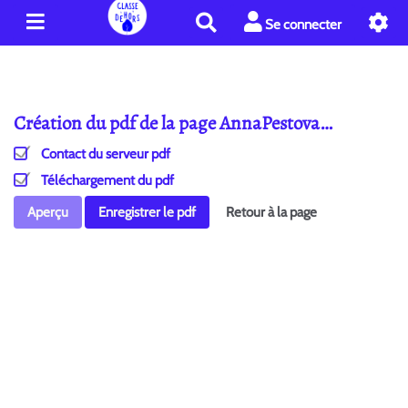
R
Se connecter
e
c
h
e
Création du pdf de la page AnnaPestova…
r
c
Contact du serveur pdf
h
e
Téléchargement du pdf
r
Aperçu
Enregistrer le pdf
Retour à la page