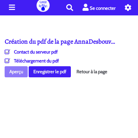
R
Se connecter
e
c
h
e
Création du pdf de la page AnnaDesbouv…
r
c
Contact du serveur pdf
h
e
Téléchargement du pdf
r
Aperçu
Enregistrer le pdf
Retour à la page