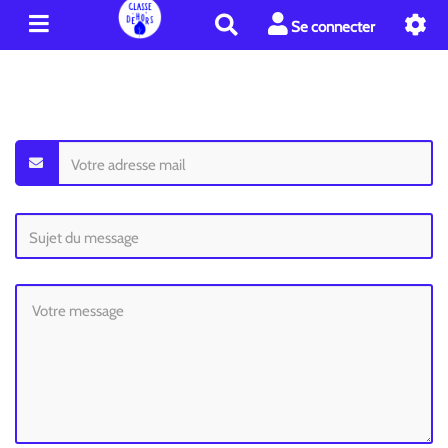
R
Se connecter
e
c
h
e
r
c
h
e
r