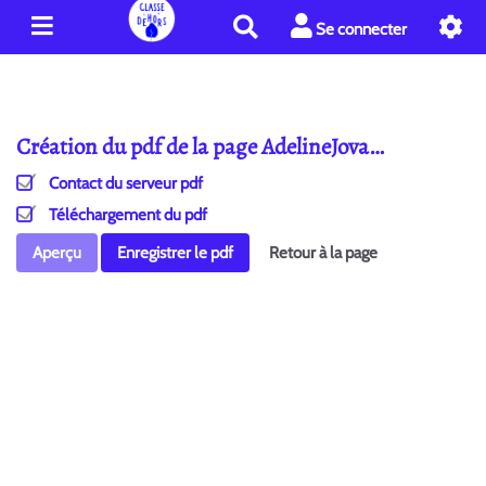
R
Se connecter
e
c
h
e
Création du pdf de la page AdelineJova…
r
c
Contact du serveur pdf
h
e
Téléchargement du pdf
r
Aperçu
Enregistrer le pdf
Retour à la page