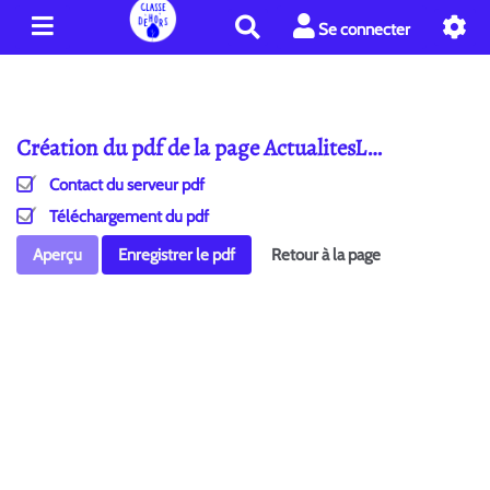
R
Se connecter
e
c
h
e
Création du pdf de la page ActualitesL…
r
c
Contact du serveur pdf
h
e
Téléchargement du pdf
r
Aperçu
Enregistrer le pdf
Retour à la page