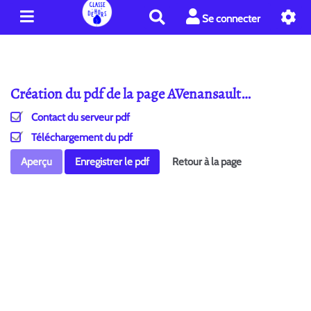
R
Se connecter
e
c
h
e
Création du pdf de la page AVenansault…
r
c
Contact du serveur pdf
h
e
Téléchargement du pdf
r
Aperçu
Enregistrer le pdf
Retour à la page