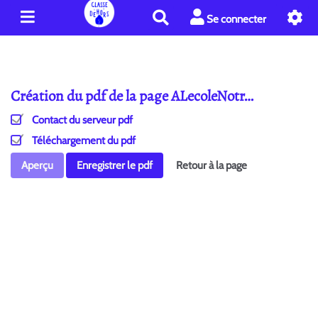
R
Se connecter
e
c
h
e
Création du pdf de la page ALecoleNotr…
r
c
Contact du serveur pdf
h
e
Téléchargement du pdf
r
Aperçu
Enregistrer le pdf
Retour à la page