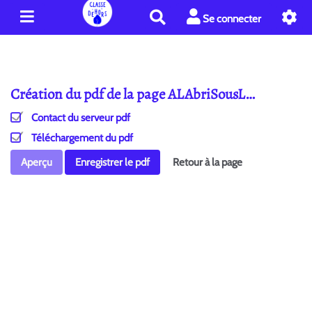
R
Se connecter
e
c
h
e
Création du pdf de la page ALAbriSousL…
r
c
Contact du serveur pdf
h
e
Téléchargement du pdf
r
Aperçu
Enregistrer le pdf
Retour à la page