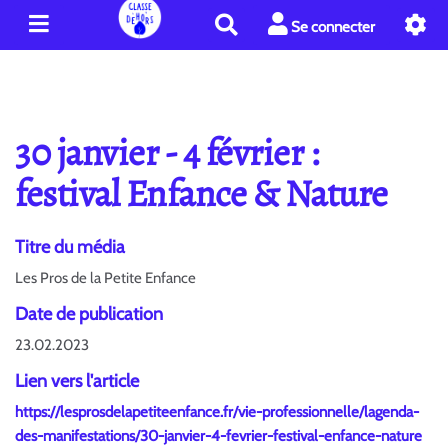
R
Se connecter
e
c
h
e
r
30 janvier - 4 février :
c
h
festival Enfance & Nature
e
r
Titre du média
Les Pros de la Petite Enfance
Date de publication
23.02.2023
Lien vers l'article
https://lesprosdelapetiteenfance.fr/vie-professionnelle/lagenda-
des-manifestations/30-janvier-4-fevrier-festival-enfance-nature