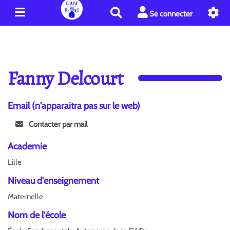
R
Se connecter
e
c
h
e
r
Fanny Delcourt
c
h
e
Email (n'apparaitra pas sur le web)
r
Contacter par mail
Academie
Lille
Niveau d'enseignement
Maternelle
Nom de l'école