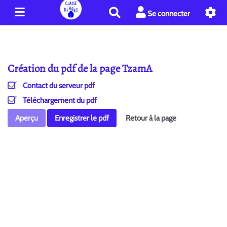
R
Se connecter
e
c
h
e
Création du pdf de la page TzamA
r
c
Contact du serveur pdf
h
e
Téléchargement du pdf
r
Aperçu
Enregistrer le pdf
Retour à la page