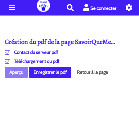
R
Se connecter
e
c
h
e
Création du pdf de la page SavoirQueMe…
r
c
Contact du serveur pdf
h
e
Téléchargement du pdf
r
Aperçu
Enregistrer le pdf
Retour à la page