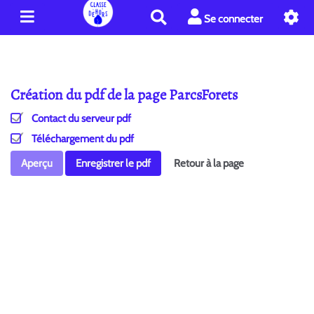
R
Se connecter
e
c
h
e
Création du pdf de la page ParcsForets
r
c
Contact du serveur pdf
h
e
Téléchargement du pdf
r
Aperçu
Enregistrer le pdf
Retour à la page