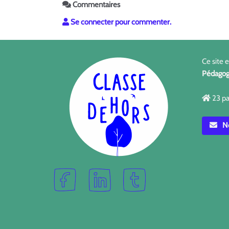
Commentaires
Se connecter pour commenter.
Ce site 
Pédagog
23 pa
No