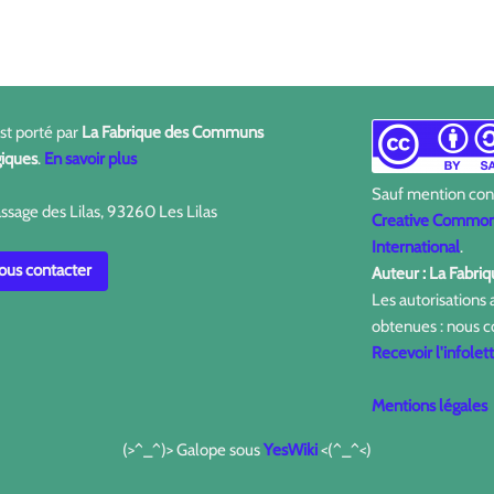
est porté par
La Fabrique des Communs
iques
.
En savoir plus
Sauf mention contr
ssage des Lilas, 93260 Les Lilas
Creative Commons
International
.
us contacter
Auteur : La Fabr
Les autorisations
obtenues : nous c
Recevoir l'infolet
Mentions légales
(>^_^)> Galope sous
YesWiki
<(^_^<)