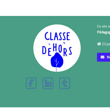
Ce site 
Pédagog
23 pa
No