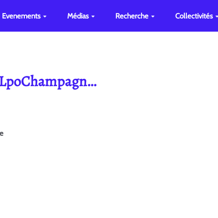
Evenements
Médias
Recherche
Collectivités
ge LpoChampagn…
ge