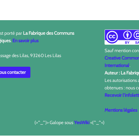
est porté par
La Fabrique des Communs
iques
.
En savoir plus
Sauf mention contr
ssage des Lilas, 93260 Les Lilas
Creative Commons
International
.
us contacter
Auteur : La Fabr
Les autorisations
obtenues : nous c
Recevoir l'infolet
Mentions légales
(>^_^)> Galope sous
YesWiki
<(^_^<)