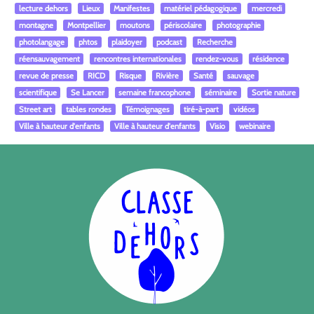
lecture dehors
Lieux
Manifestes
matériel pédagogique
mercredi
montagne
Montpellier
moutons
périscolaire
photographie
photolangage
phtos
plaidoyer
podcast
Recherche
réensauvagement
rencontres internationales
rendez-vous
résidence
revue de presse
RICD
Risque
Rivière
Santé
sauvage
scientifique
Se Lancer
semaine francophone
séminaire
Sortie nature
Street art
tables rondes
Témoignages
tiré-à-part
vidéos
Ville à hauteur d'enfants
Ville à hauteur d'enfants
Visio
webinaire