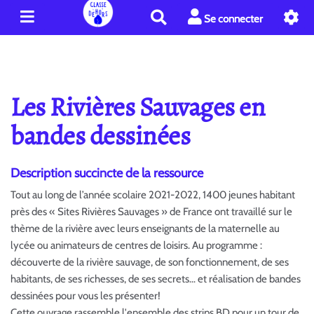
R
Se connecter
e
c
h
e
r
Les Rivières Sauvages en
c
h
bandes dessinées
e
r
Description succincte de la ressource
Tout au long de l’année scolaire 2021-2022, 1400 jeunes habitant
près des « Sites Rivières Sauvages » de France ont travaillé sur le
thème de la rivière avec leurs enseignants de la maternelle au
lycée ou animateurs de centres de loisirs. Au programme :
découverte de la rivière sauvage, de son fonctionnement, de ses
habitants, de ses richesses, de ses secrets… et réalisation de bandes
dessinées pour vous les présenter!
Cette ouvrage rassemble l'ensemble des strips BD pour un tour de