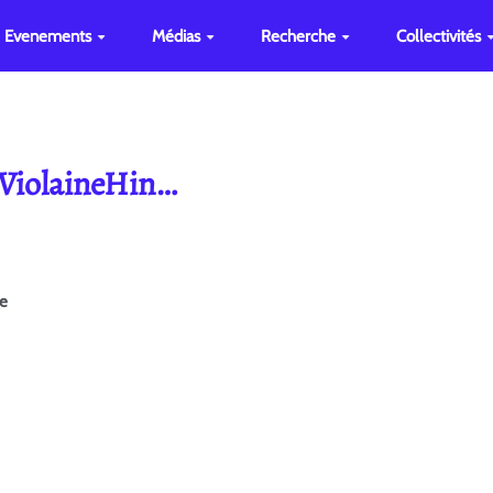
Evenements
Médias
Recherche
Collectivités
 ViolaineHin…
ge