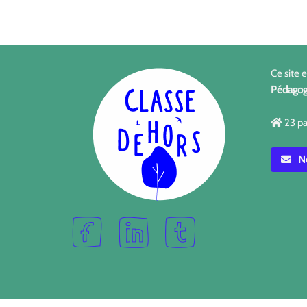
Ce site 
Pédagog
23 pa
No