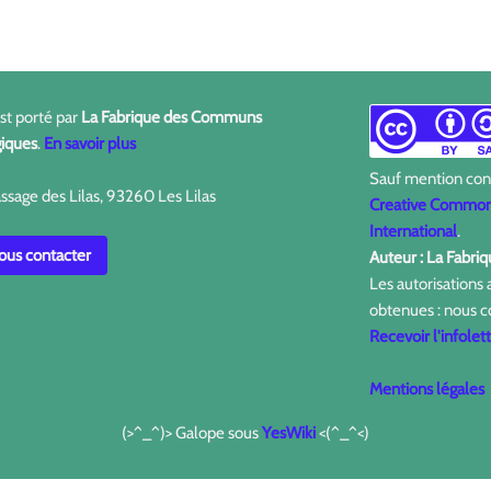
est porté par
La Fabrique des Communs
iques
.
En savoir plus
Sauf mention contr
ssage des Lilas, 93260 Les Lilas
Creative Commons
International
.
us contacter
Auteur : La Fabr
Les autorisations
obtenues : nous c
Recevoir l'infolet
Mentions légales
(>^_^)> Galope sous
YesWiki
<(^_^<)