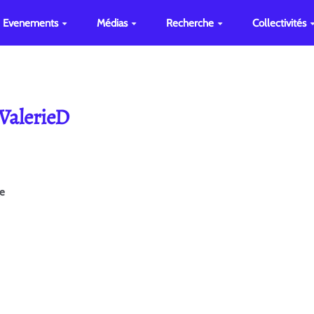
Evenements
Médias
Recherche
Collectivités
 ValerieD
ge