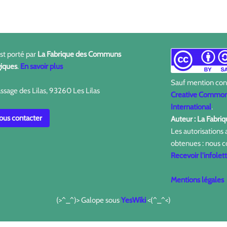
est porté par
La Fabrique des Communs
iques
.
En savoir plus
Sauf mention contr
ssage des Lilas, 93260 Les Lilas
Creative Commons
International
.
us contacter
Auteur : La Fabr
Les autorisations
obtenues : nous c
Recevoir l'infolet
Mentions légales
(>^_^)> Galope sous
YesWiki
<(^_^<)