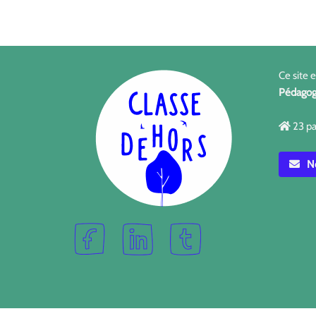
Ce site 
Pédagog
23 pa
No