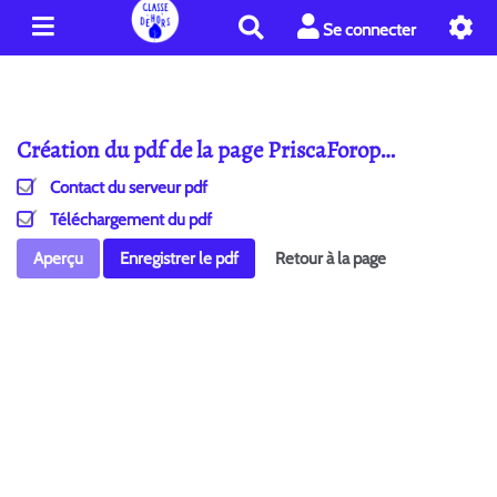
R
Se connecter
e
c
h
e
Création du pdf de la page PriscaForop…
r
c
Contact du serveur pdf
h
e
Téléchargement du pdf
r
Aperçu
Enregistrer le pdf
Retour à la page