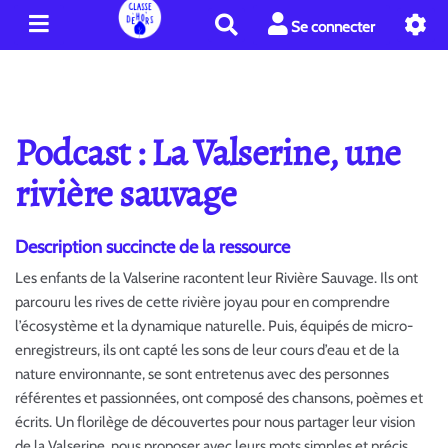
R
Se connecter
e
c
h
e
r
Podcast : La Valserine, une
c
h
rivière sauvage
e
r
Description succincte de la ressource
Les enfants de la Valserine racontent leur Rivière Sauvage. Ils ont
parcouru les rives de cette rivière joyau pour en comprendre
l’écosystème et la dynamique naturelle. Puis, équipés de micro-
enregistreurs, ils ont capté les sons de leur cours d’eau et de la
nature environnante, se sont entretenus avec des personnes
référentes et passionnées, ont composé des chansons, poèmes et
écrits. Un florilège de découvertes pour nous partager leur vision
de la Valserine, nous proposer avec leurs mots simples et précis