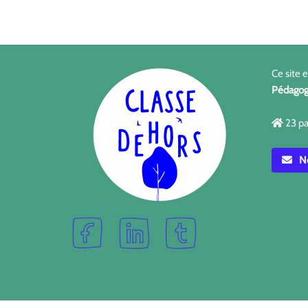
Ce site 
Pédagog
23 pa
No