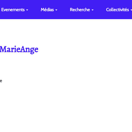
Evenements
Médias
Recherche
Collectivités
e MarieAnge
ge