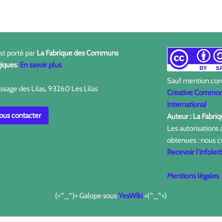
est porté par
La Fabrique des Communs
iques
.
En savoir plus
Sauf mention contr
ssage des Lilas, 93260 Les Lilas
Creative Commons
International
.
us contacter
Auteur : La Fabr
Les autorisations
obtenues : nous c
Recevoir l'infolet
Mentions légales
(>^_^)> Galope sous
YesWiki
<(^_^<)