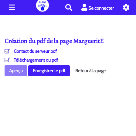
R
Se connecter
e
c
h
e
Création du pdf de la page MargueritE
r
c
Contact du serveur pdf
h
e
Téléchargement du pdf
r
Aperçu
Enregistrer le pdf
Retour à la page