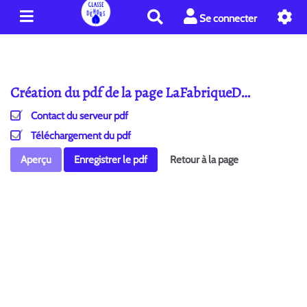
R
Se connecter
e
c
h
e
Création du pdf de la page LaFabriqueD…
r
c
Contact du serveur pdf
h
e
Téléchargement du pdf
r
Aperçu
Enregistrer le pdf
Retour à la page