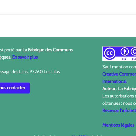
est porté par
La Fabrique des Communs
iques
.
En savoir plus
Sauf mention contr
ssage des Lilas, 93260 Les Lilas
Creative Commons
International
.
us contacter
Auteur : La Fabr
Les autorisations
obtenues : nous c
Recevoir l'infolet
Mentions légales