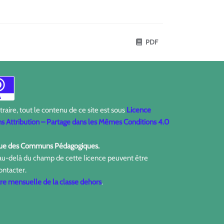
PDF
aire, tout le contenu de ce site est sous
Licence
 Attribution – Partage dans les Mêmes Conditions 4.0
ique des Communs Pédagogiques.
 au-delà du champ de cette licence peuvent être
ontacter.
tre mensuelle de la classe dehors
.