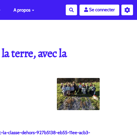
Se connecter
A propos
Rechercher
a terre, avec la
vec-la-classe-dehors-927b5138-eb55-11ee-acb3-