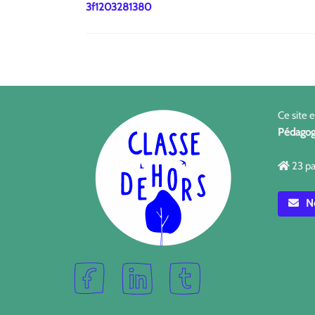
3f1203281380
Ce site 
Pédagog
23 pa
No