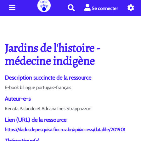
R
Se connecter
e
c
h
e
r
Jardins de l'histoire -
c
h
médecine indigène
e
r
Description succincte de la ressource
E-book bilingue portugais-français
Auteur-e-s
Renata Palandri et Adriana Ines Strappazzon
Lien (URL) de la ressource
https://dadosdepesquisa.fiocruz.br/api/access/datafile/201901
Thématique(s)